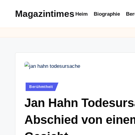
Magazintimes
Heim
Biographie
Ber
Skip
to
content
Posted
Berühmtheit
in
Jan Hahn Todesurs
Abschied von einem