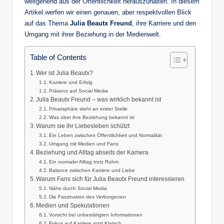
weitgehend aus der Öffentlichkeit herauszuhalten. In diesem
Artikel werfen wir einen genauen, aber respektvollen Blick
auf das Thema
Julia Beautx Freund
, ihre Karriere und den
Umgang mit ihrer Beziehung in der Medienwelt.
Table of Contents
Wer ist Julia Beautx?
Karriere und Erfolg
Präsenz auf Social Media
Julia Beautx Freund – was wirklich bekannt ist
Privatsphäre steht an erster Stelle
Was über ihre Beziehung bekannt ist
Warum sie ihr Liebesleben schützt
Ein Leben zwischen Öffentlichkeit und Normalität
Umgang mit Medien und Fans
Beziehung und Alltag abseits der Kamera
Ein normaler Alltag trotz Ruhm
Balance zwischen Karriere und Liebe
Warum Fans sich für Julia Beautx Freund interessieren
Nähe durch Social Media
Die Faszination des Verborgenen
Medien und Spekulationen
Vorsicht bei unbestätigten Informationen
Fokus auf Karriere statt Klatsch