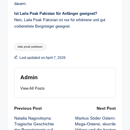
dauern.
Ist Laila Peak Pakistan für Anfänger geeignet?
Nein, Laila Peak Pakistan ist nur für erfahrene und gut
vorbereitete Bergsteiger geeignet.
Tags:
laila peak pakistan
Last updated on April 7, 2026
Admin
View All Posts
Post
Previous Post
Next Post
Natalia Nagovitsyna:
Markus Söder Ostern:
navigation
Tragische Geschichte
Mega-Osterei, skurrile
der Bergsteigerin auf
Videos und die besten