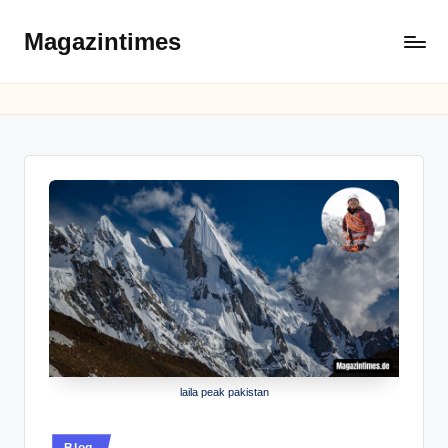
Magazintimes
Skip
to
content
laila peak pakistan
Posted