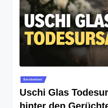
Posted
Berühmtheit
in
Uschi Glas Todesur
hinter den Gerücht