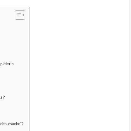
ielerin
as?
odesursache“?