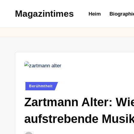
Magazintimes
Heim
Biographi
Skip
to
content
Posted
Berühmtheit
in
Zartmann Alter: Wie 
aufstrebende Musik