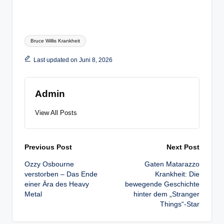
Tags:
Bruce Willis Krankheit
Last updated on Juni 8, 2026
Admin
View All Posts
Post
Previous Post
Next Post
Ozzy Osbourne
Gaten Matarazzo
navigation
verstorben – Das Ende
Krankheit: Die
einer Ära des Heavy
bewegende Geschichte
Metal
hinter dem „Stranger
Things“-Star