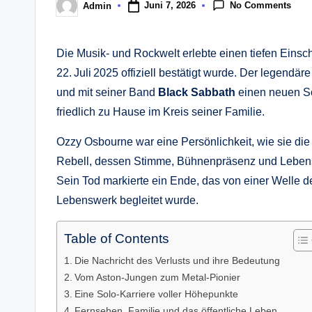
No Comments
Juni 7, 2026
Admin
Posted
by
Die Musik‑ und Rockwelt erlebte einen tiefen Einschn
22. Juli 2025 offiziell bestätigt wurde. Der legendä
und mit seiner Band
Black Sabbath
einen neuen So
friedlich zu Hause im Kreis seiner Familie.
Ozzy Osbourne war eine Persönlichkeit, wie sie die
Rebell, dessen Stimme, Bühnenpräsenz und Lebenss
Sein Tod markierte ein Ende, das von einer Welle de
Lebenswerk begleitet wurde.
Table of Contents
Die Nachricht des Verlusts und ihre Bedeutung
Vom Aston‑Jungen zum Metal‑Pionier
Eine Solo‑Karriere voller Höhepunkte
Fernsehen, Familie und das öffentliche Leben