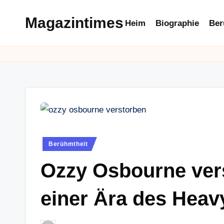
Magazintimes
Heim
Biographie
Ber
Skip
to
content
Posted
Berühmtheit
in
Ozzy Osbourne ver
einer Ära des Heav