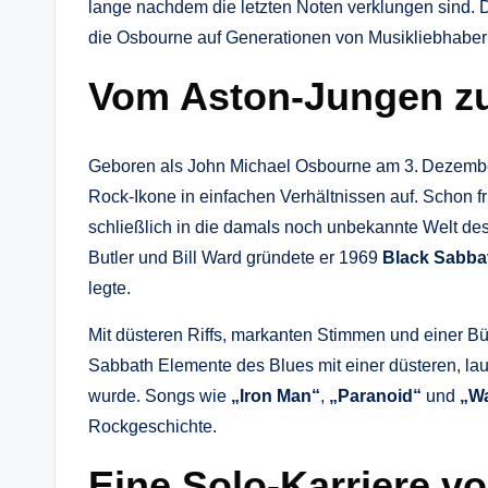
lange nachdem die letzten Noten verklungen sind. 
die Osbourne auf Generationen von Musikliebhabern
Vom Aston‑Jungen zu
Geboren als John Michael Osbourne am 3. Dezembe
Rock‑Ikone in einfachen Verhältnissen auf. Schon frü
schließlich in die damals noch unbekannte Welt d
Butler und Bill Ward gründete er 1969
Black Sabba
legte.
Mit düsteren Riffs, markanten Stimmen und einer Bü
Sabbath Elemente des Blues mit einer düsteren, laut
wurde. Songs wie
„Iron Man“
,
„Paranoid“
und
„Wa
Rockgeschichte.
Eine Solo‑Karriere v